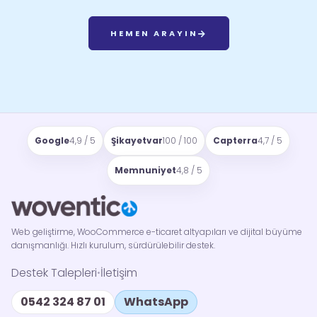
HEMEN ARAYIN
Google
4,9 / 5
Şikayetvar
100 / 100
Capterra
4,7 / 5
Memnuniyet
4,8 / 5
Web geliştirme, WooCommerce e-ticaret altyapıları ve dijital büyüme
danışmanlığı. Hızlı kurulum, sürdürülebilir destek.
Destek Talepleri
İletişim
•
0542 324 87 01
WhatsApp