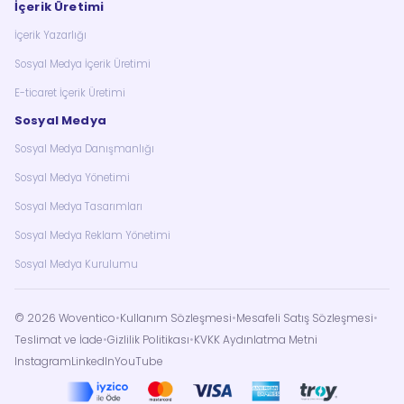
İçerik Üretimi
İçerik Yazarlığı
Sosyal Medya İçerik Üretimi
E-ticaret İçerik Üretimi
Sosyal Medya
Sosyal Medya Danışmanlığı
Sosyal Medya Yönetimi
Sosyal Medya Tasarımları
Sosyal Medya Reklam Yönetimi
Sosyal Medya Kurulumu
©
2026
Woventico
•
Kullanım Sözleşmesi
•
Mesafeli Satış Sözleşmesi
•
Teslimat ve İade
•
Gizlilik Politikası
•
KVKK Aydınlatma Metni
Instagram
LinkedIn
YouTube