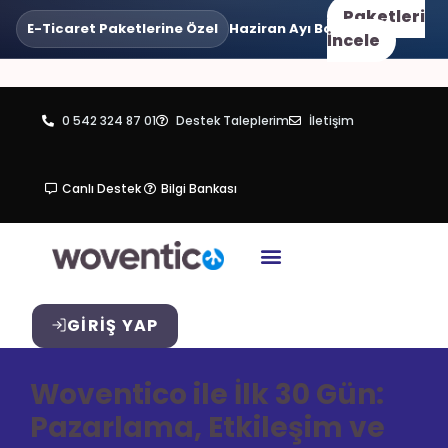
Paketleri
E-Ticaret Paketlerine Özel
Haziran Ayı Boyunca
•
3 Taksit
Va
İncele
0 542 324 87 01
Destek Taleplerim
İletişim
Canlı Destek
Bilgi Bankası
GIRIŞ YAP
Woventico ile İlk 30 Gün:
Pazarlama, Etkileşim ve