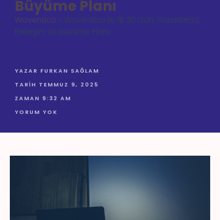
Büyüme Planı
Woventico
»
Woventico ile İlk 30 Gün: Pazarlama,
Etkileşim ve Büyüme Planı
YAZAR
FURKAN SAĞLAM
TARIH
TEMMUZ 9, 2025
ZAMAN
9:32 AM
YORUM YOK