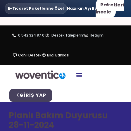
Paketleri
E-Ticaret Paketlerine Özel
Haziran Ayı Boyunca
•
3 Taksit
Va
İncele
0 542 324 87 01
Destek Taleplerim
İletişim
Canlı Destek
Bilgi Bankası
GIRIŞ YAP
Planlı Bakım Duyurusu
28-11-2024