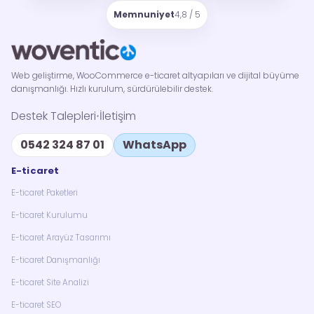
Memnuniyet
4,8 / 5
Web geliştirme, WooCommerce e-ticaret altyapıları ve dijital büyüme
danışmanlığı. Hızlı kurulum, sürdürülebilir destek.
Destek Talepleri
İletişim
•
0542 324 87 01
WhatsApp
E-ticaret
E-ticaret Paketleri
E-ticaret Kurulumu
E-ticaret Arayüz Tasarımı
E-ticaret Danışmanlığı
E-ticaret Site Analizi
E-ticaret SEO