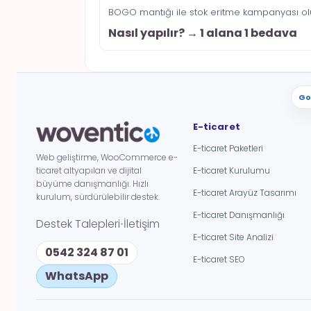
BOGO mantığı ile stok eritme kampanyası ol
Nasıl yapılır? → 1 alana 1 bedava
Go
E-ticaret
E-ticaret Paketleri
Web geliştirme, WooCommerce e-
ticaret altyapıları ve dijital
E-ticaret Kurulumu
büyüme danışmanlığı. Hızlı
E-ticaret Arayüz Tasarımı
kurulum, sürdürülebilir destek.
E-ticaret Danışmanlığı
Destek Talepleri
İletişim
•
E-ticaret Site Analizi
0542 324 87 01
E-ticaret SEO
WhatsApp