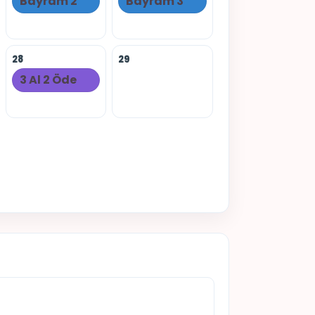
Bayram 2
Bayram 3
28
29
3 Al 2 Öde