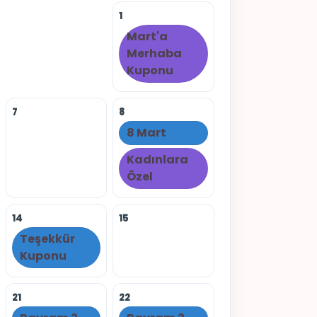
1
Mart'a
Merhaba
Kuponu
7
8
8 Mart
Kadınlara
Özel
14
15
Teşekkür
Kuponu
21
22