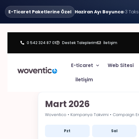
E-Ticaret Paketlerine Özel
Haziran Ayı Boyunca
•
3 Taks
0 542 324 87 01
Destek Taleplerim
İletişim
E-ticaret
Web Sitesi
İletişim
Mart 2026
Woventico • Kampanya Takvimi • Campaign E
Pzt
Sal