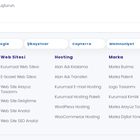
uşturun.
ogle
4,9 / 5
Şikayetvar
100 / 100
Capterra
4,7 / 5
Memnuniyet
4,8
Web Sitesi
Hosting
Marka
Kurumsal Web Sitesi
Alan Adı Kiralama
Marka Bulma
E-ticaret Web Sitesi
Alan Adı Transferi
Marka Patent
Web Site Arayüz
Kurumsal E-mail Hosting
Logo Tasarımı
Tasarımı
Kurumsal Hosting Paketi
Kurumsal Kimlik
Web Site Geliştirme
WordPress Hosting
Marka Arayüz Ta
Web Site Analizi
WooCommerce Hosting
Marka Dijital Yön
Web Site SEO Analizi