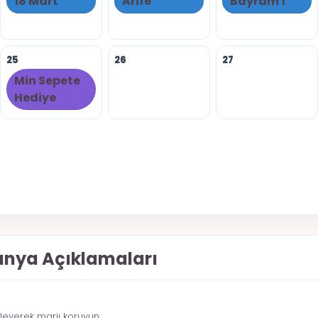
18 Mart
Arife
Bayram 1
25
26
27
Min Sepete
Hediye
anya Açıklamaları
eyerek marjı koruyun.