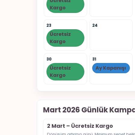
Ücretsiz
Kargo
23
24
Ücretsiz
Kargo
30
31
Ücretsiz
Ay Kapanışı
Kargo
Mart 2026 Günlük Kamp
2 Mart – Ücretsiz Kargo
Dönüşüm artırma günü. Minimum sepet belirl