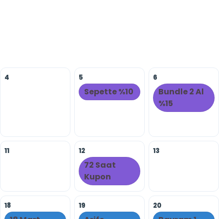
4
5
6
Sepette %10
Bundle 2 Al
%15
11
12
13
72 Saat
Kupon
18
19
20