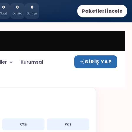
0
0
0
Paketleri İncele
Saat
Dakika
Saniye
GIRIŞ YAP
iler
Kurumsal
Cts
Paz