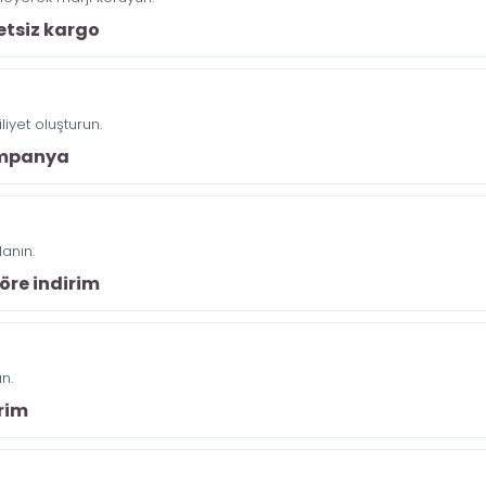
retsiz kargo
iyet oluşturun.
kampanya
anın.
öre indirim
n.
irim