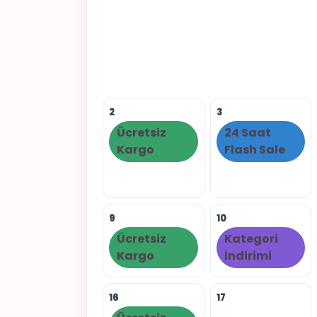
2
3
Ücretsiz
24 Saat
Kargo
Flash Sale
9
10
Ücretsiz
Kategori
Kargo
İndirimi
16
17