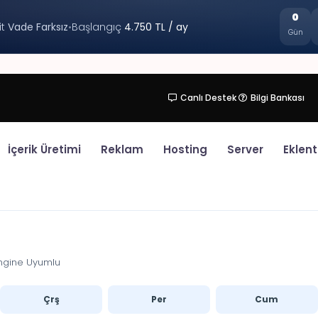
0
it
Vade Farksız
•
Başlangıç
4.750 TL / ay
Gün
Canlı Destek
Bilgi Bankası
İçerik Üretimi
Reklam
Hosting
Server
Eklent
ngine Uyumlu
Çrş
Per
Cum