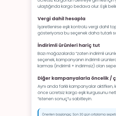
Ücretsiz kargonun devreye girmesi için
ulaştığında kargo bedava olur. Eşik beli
Vergi dahil hesapla
İşaretlenirse eşik kontrolü vergi dahil t
gösteriyorsa bu seçenek daha tutarlı son
İndirimli ürünleri hariç tut
Bazı mağazalarda “zaten indirimli ürünle
seçenek, kampanyanın indirimli ürünler
karması (indirimli + indirimsiz) olan sep
Diğer kampanyalarla öncelik /
Aynı anda farklı kampanyalar aktifken, 
önce ücretsiz kargo eşik kurgusunu netle
“istenen sonuç”u sabitleyin.
Önerilen başlangıç: Son 30 gün ortalama sepet