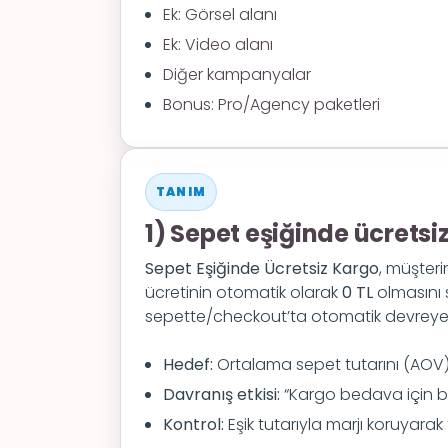
Ek: Görsel alanı
Ek: Video alanı
Diğer kampanyalar
Bonus: Pro/Agency paketleri
TANIM
1) Sepet eşiğinde ücretsi
Sepet Eşiğinde Ücretsiz Kargo
, müşteri
ücretinin otomatik olarak
0 TL
olmasını
sepette/checkout’ta otomatik devreye 
Hedef:
Ortalama sepet tutarını (AOV) 
Davranış etkisi:
“Kargo bedava için b
Kontrol:
Eşik tutarıyla marjı koruyarak 