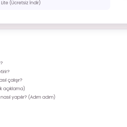
te (Ücretsiz İndir)
r?
rir?
l çalışır?
ek açıklama)
nasıl yapılır? (Adım adım)