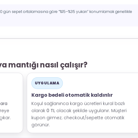
n 30 gün sepet ortalamasına göre “%15–%35 yukarı” konumlamak genellikle
 mantığı nasıl çalışır?
UYGULAMA
Kargo bedeli otomatik kaldırılır
ara
Koşul sağlanınca kargo ücretleri kural bazlı
reye
olarak
0 TL
olacak şekilde uygulanır. Müşteri
ıkar.
kupon girmez; checkout/sepette otomatik
görünür.