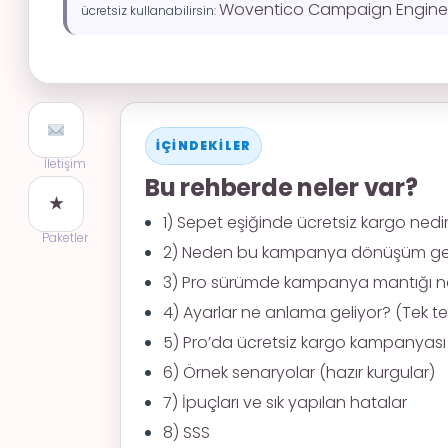
Woventico Campaign Engine Li
ücretsiz kullanabilirsin:
İÇINDEKILER
İletişim
Bu rehberde neler var?
★
1) Sepet eşiğinde ücretsiz kargo nedi
Paketler
2) Neden bu kampanya dönüşüm geti
3) Pro sürümde kampanya mantığı nası
4) Ayarlar ne anlama geliyor? (Tek t
5) Pro’da ücretsiz kargo kampanyası 
6) Örnek senaryolar (hazır kurgular)
7) İpuçları ve sık yapılan hatalar
8) SSS