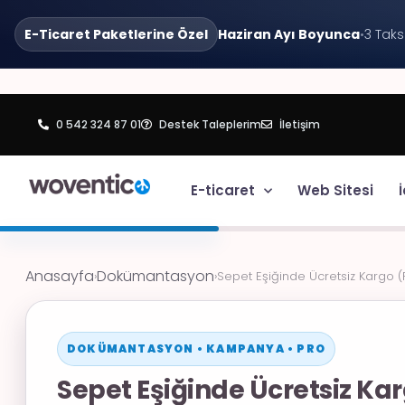
E-Ticaret Paketlerine Özel
Haziran Ayı Boyunca
•
3 Taks
0 542 324 87 01
Destek Taleplerim
İletişim
E-ticaret
Web Sitesi
İ
Anasayfa
Dokümantasyon
›
›
Sepet Eşiğinde Ücretsiz Kargo (
DOKÜMANTASYON • KAMPANYA • PRO
Sepet Eşiğinde Ücretsiz Ka