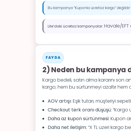
Bu kampanya “Kuponla ücretsiz kargo” değildir
Havale/EFT 
Lite’daki ücretsiz kampanyalar:
FAYDA
2) Neden bu kampanya d
Kargo bedeli, satın alma kararını son anda
kargo; hem bu sürtünmeyi azaltır hem 
AOV artışı:
Eşik tutarı, müşteriyi sepe
Checkout terk oranı düşüşü:
“Kargo üc
Daha az kupon sürtünmesi:
Kupon ar
Daha net iletişim:
“X TL üzeri kargo be