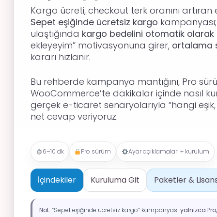
Kargo ücreti, checkout terk oranını artıran e
Sepet eşiğinde ücretsiz kargo
kampanyası; m
ulaştığında
kargo bedelini otomatik olarak k
ekleyeyim” motivasyonuna girer,
ortalama 
kararı hızlanır.
Bu rehberde kampanya mantığını, Pro sürü
WooCommerce’te dakikalar içinde nasıl kur
gerçek e-ticaret senaryolarıyla “hangi eşi
net cevap veriyoruz.
6–10 dk
Pro sürüm
Ayar açıklamaları + kurulum
İçindekiler
Kuruluma Git
Paketler & Lisan
Not:
“Sepet eşiğinde ücretsiz kargo” kampanyası
yalnızca Pr