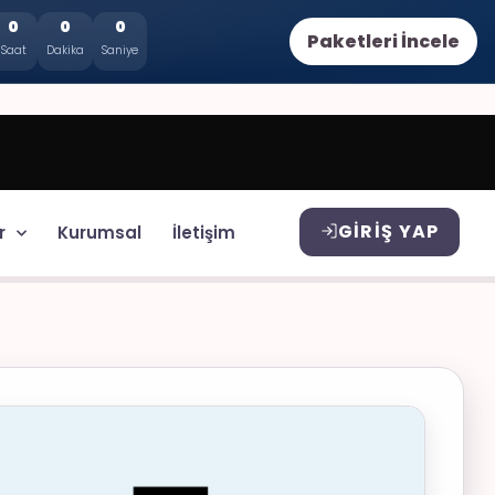
0
0
0
Paketleri İncele
Saat
Dakika
Saniye
GIRIŞ YAP
r
Kurumsal
İletişim