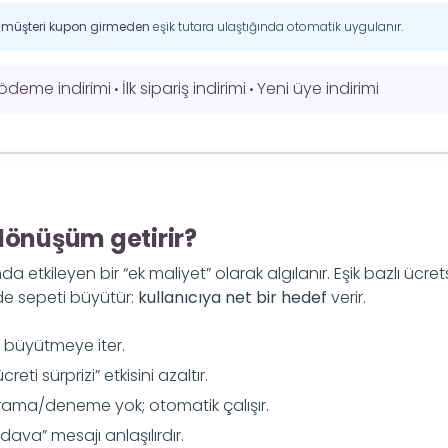
:
müşteri kupon girmeden
eşik tutara ulaştığında otomatik uygulanır.
ödeme indirimi
İlk sipariş indirimi
Yeni üye indirimi
•
•
önüşüm getirir?
 etkileyen bir “ek maliyet” olarak algılanır. Eşik bazlı ücret
de sepeti büyütür:
kullanıcıya net bir hedef
verir.
ti büyütmeye iter.
reti sürprizi” etkisini azaltır.
ama/deneme yok; otomatik çalışır.
dava” mesajı anlaşılırdır.