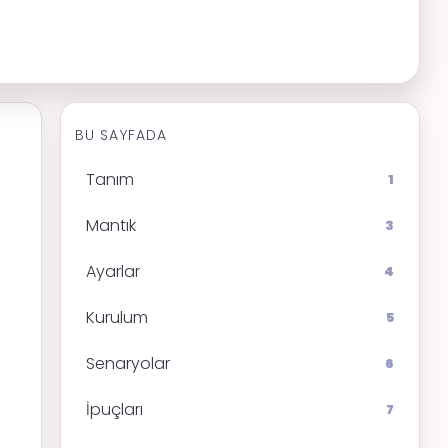
BU SAYFADA
Tanım
1
Mantık
3
Ayarlar
4
Kurulum
5
Senaryolar
6
İpuçları
7