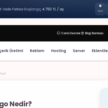
0
it
Vade Farksız
•
Başlangıç
4.750 TL / ay
Gün
Canlı Destek
Bilgi Bankası
çerik Üretimi
Reklam
Hosting
Server
Eklentile
Pro)
rgo Nedir?