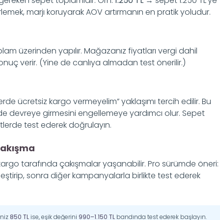
 gereken sepet toplamıdır. Örn:
1.250 TL
→ sepet 1.250 TL’ye
rlemek, marjı koruyarak AOV artırmanın en pratik yoludur.
oplam üzerinden yapılır. Mağazanız fiyatları vergi dahil
uç verir. (Yine de canlıya almadan test önerilir.)
rde ücretsiz kargo vermeyelim” yaklaşımı tercih edilir. Bu
de devreye girmesini engellemeye yardımcı olur. Sepet
etlerde test ederek doğrulayın.
 çakışma
kargo tarafında çakışmalar yaşanabilir. Pro sürümde öneri:
ştirip, sonra diğer kampanyalarla birlikte test ederek
iniz
850 TL
ise, eşik değerini
990–1.150 TL
bandında test ederek başlayın.