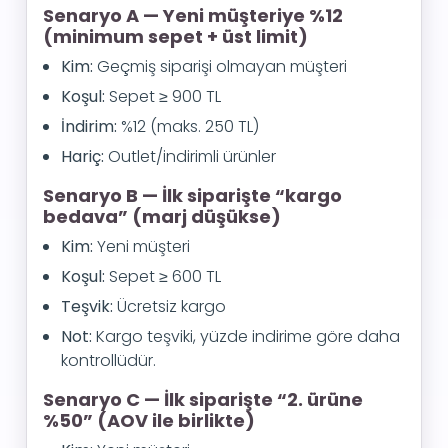
Senaryo A — Yeni müşteriye %12
(minimum sepet + üst limit)
Kim:
Geçmiş siparişi olmayan müşteri
Koşul:
Sepet ≥ 900 TL
İndirim:
%12 (maks. 250 TL)
Hariç:
Outlet/indirimli ürünler
Senaryo B — İlk siparişte “kargo
bedava” (marj düşükse)
Kim:
Yeni müşteri
Koşul:
Sepet ≥ 600 TL
Teşvik:
Ücretsiz kargo
Not:
Kargo teşviki, yüzde indirime göre daha
kontrollüdür.
Senaryo C — İlk siparişte “2. ürüne
%50” (AOV ile birlikte)