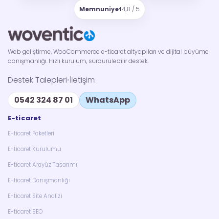
Memnuniyet
4,8 / 5
Web geliştirme, WooCommerce e-ticaret altyapıları ve dijital büyüme
danışmanlığı. Hızlı kurulum, sürdürülebilir destek.
Destek Talepleri
İletişim
•
0542 324 87 01
WhatsApp
E-ticaret
E-ticaret Paketleri
E-ticaret Kurulumu
E-ticaret Arayüz Tasarımı
E-ticaret Danışmanlığı
E-ticaret Site Analizi
E-ticaret SEO