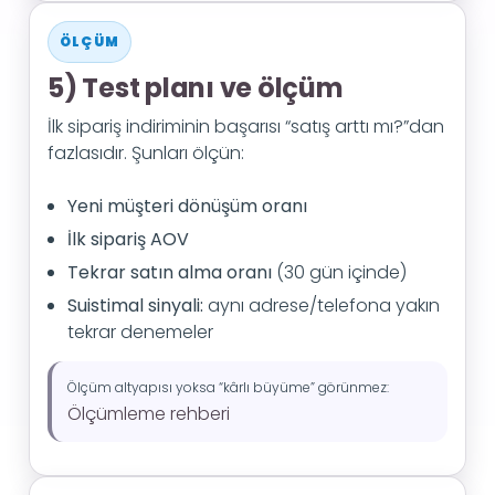
ÖLÇÜM
5) Test planı ve ölçüm
İlk sipariş indiriminin başarısı “satış arttı mı?”dan
fazlasıdır. Şunları ölçün:
Yeni müşteri dönüşüm oranı
İlk sipariş AOV
Tekrar satın alma oranı
(30 gün içinde)
Suistimal sinyali:
aynı adrese/telefona yakın
tekrar denemeler
Ölçüm altyapısı yoksa “kârlı büyüme” görünmez:
Ölçümleme rehberi