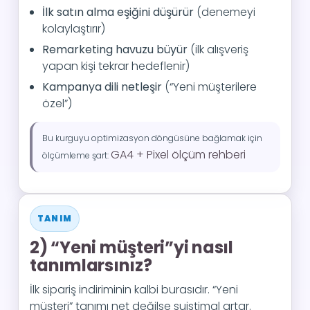
İlk satın alma eşiğini düşürür
(denemeyi
kolaylaştırır)
Remarketing havuzu büyür
(ilk alışveriş
yapan kişi tekrar hedeflenir)
Kampanya dili netleşir
(“Yeni müşterilere
özel”)
Bu kurguyu optimizasyon döngüsüne bağlamak için
GA4 + Pixel ölçüm rehberi
ölçümleme şart:
TANIM
2) “Yeni müşteri”yi nasıl
tanımlarsınız?
İlk sipariş indiriminin kalbi burasıdır. “Yeni
müşteri” tanımı net değilse suistimal artar.