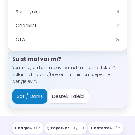
Senaryolar
4
Checklist
✓
CTA
%
Suistimal var mı?
Yeni müşteri tanımı zayıfsa indirim “tekrar tekrar”
kullanılır. E-posta/telefon + minimum sepet ile
dengeleyin.
Sor / Danış
Destek Talebi
Google
4,9 / 5
Şikayetvar
100 / 100
Capterra
4,7 / 5