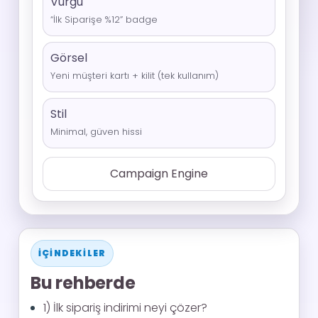
Vurgu
“İlk Siparişe %12” badge
Görsel
Yeni müşteri kartı + kilit (tek kullanım)
Stil
Minimal, güven hissi
Campaign Engine
İÇINDEKILER
Bu rehberde
1) İlk sipariş indirimi neyi çözer?