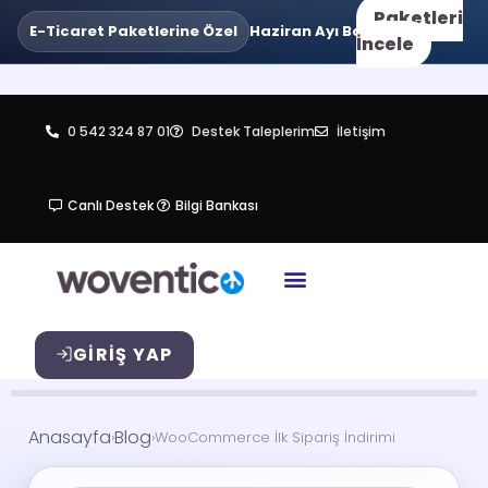
Paketleri
E-Ticaret Paketlerine Özel
Haziran Ayı Boyunca
•
3 Taksit
Va
İncele
0 542 324 87 01
Destek Taleplerim
İletişim
Canlı Destek
Bilgi Bankası
GIRIŞ YAP
Anasayfa
Blog
›
›
WooCommerce İlk Sipariş İndirimi