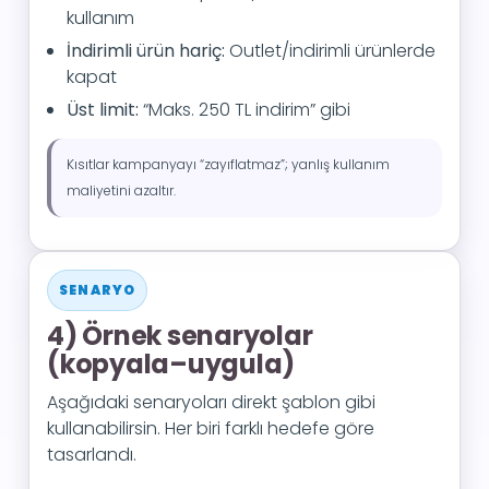
kullanım
İndirimli ürün hariç:
Outlet/indirimli ürünlerde
kapat
Üst limit:
“Maks. 250 TL indirim” gibi
Kısıtlar kampanyayı “zayıflatmaz”; yanlış kullanım
maliyetini azaltır.
SENARYO
4) Örnek senaryolar
(kopyala–uygula)
Aşağıdaki senaryoları direkt şablon gibi
kullanabilirsin. Her biri farklı hedefe göre
tasarlandı.