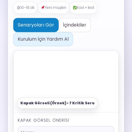
10–16 dk
Yeni müşteri
Kısıt + test
Senaryoları Gör
İçindekiler
Kurulum İçin Yardım Al
KAPAK GÖRSEL ÖNERISI