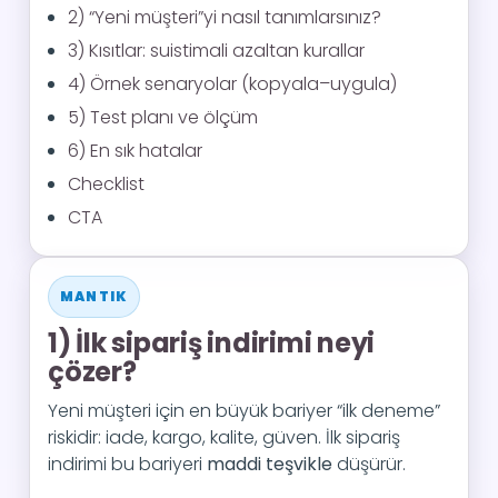
2) “Yeni müşteri”yi nasıl tanımlarsınız?
3) Kısıtlar: suistimali azaltan kurallar
4) Örnek senaryolar (kopyala–uygula)
5) Test planı ve ölçüm
6) En sık hatalar
Checklist
CTA
MANTIK
1) İlk sipariş indirimi neyi
çözer?
Yeni müşteri için en büyük bariyer “ilk deneme”
riskidir: iade, kargo, kalite, güven. İlk sipariş
indirimi bu bariyeri
maddi teşvikle
düşürür.