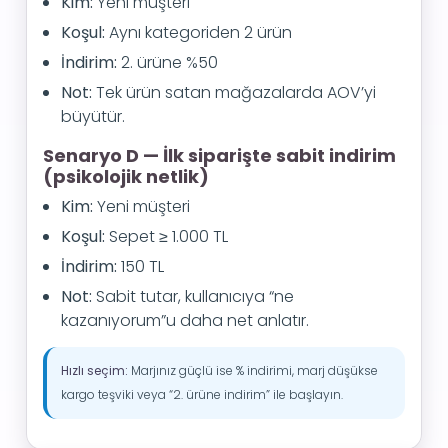
Kim:
Yeni müşteri
Koşul:
Aynı kategoriden 2 ürün
İndirim:
2. ürüne %50
Not:
Tek ürün satan mağazalarda AOV’yi
büyütür.
Senaryo D — İlk siparişte sabit indirim
(psikolojik netlik)
Kim:
Yeni müşteri
Koşul:
Sepet ≥ 1.000 TL
İndirim:
150 TL
Not:
Sabit tutar, kullanıcıya “ne
kazanıyorum”u daha net anlatır.
Hızlı seçim:
Marjınız güçlü ise % indirimi, marj düşükse
kargo teşviki veya “2. ürüne indirim” ile başlayın.