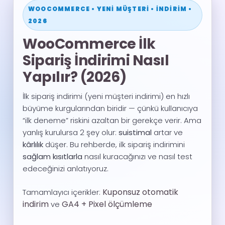
WOOCOMMERCE • YENI MÜŞTERI • İNDIRIM •
2026
WooCommerce İlk
Sipariş İndirimi Nasıl
Yapılır? (2026)
İlk sipariş indirimi (yeni müşteri indirimi) en hızlı
büyüme kurgularından biridir — çünkü kullanıcıya
“ilk deneme” riskini azaltan bir gerekçe verir. Ama
yanlış kurulursa 2 şey olur:
suistimal
artar ve
kârlılık
düşer. Bu rehberde, ilk sipariş indirimini
sağlam kısıtlarla
nasıl kuracağınızı ve nasıl test
edeceğinizi anlatıyoruz.
Kuponsuz otomatik
Tamamlayıcı içerikler:
indirim
GA4 + Pixel ölçümleme
ve