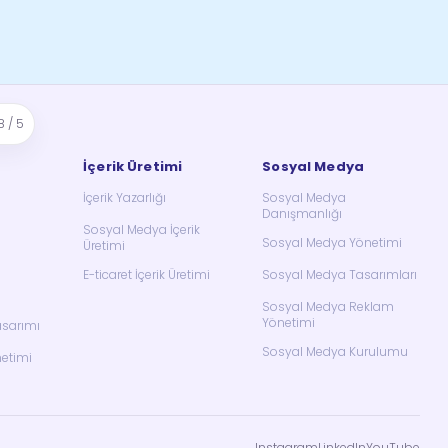
8 / 5
İçerik Üretimi
Sosyal Medya
İçerik Yazarlığı
Sosyal Medya
Danışmanlığı
Sosyal Medya İçerik
Sosyal Medya Yönetimi
Üretimi
E-ticaret İçerik Üretimi
Sosyal Medya Tasarımları
Sosyal Medya Reklam
Yönetimi
asarımı
Sosyal Medya Kurulumu
netimi
Instagram
LinkedIn
YouTube