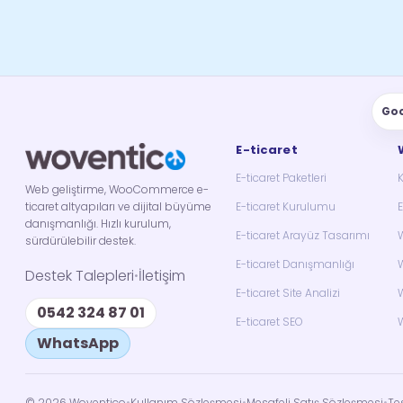
Go
E-ticaret
E-ticaret Paketleri
Web geliştirme, WooCommerce e-
ticaret altyapıları ve dijital büyüme
E-ticaret Kurulumu
E
danışmanlığı. Hızlı kurulum,
E-ticaret Arayüz Tasarımı
W
sürdürülebilir destek.
E-ticaret Danışmanlığı
W
Destek Talepleri
İletişim
•
E-ticaret Site Analizi
W
0542 324 87 01
E-ticaret SEO
W
WhatsApp
©
2026
Woventico
•
Kullanım Sözleşmesi
•
Mesafeli Satış Sözleşmesi
•
Te