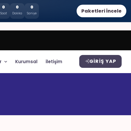
0
0
0
Paketleri İncele
Saat
Dakika
Saniye
GIRIŞ YAP
r
Kurumsal
İletişim