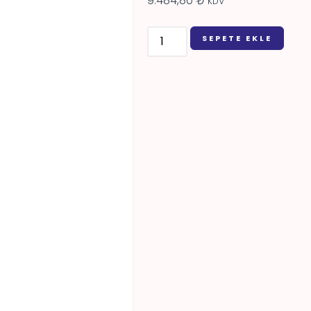
9.484,80
₺
KDV
SEPETE EKLE