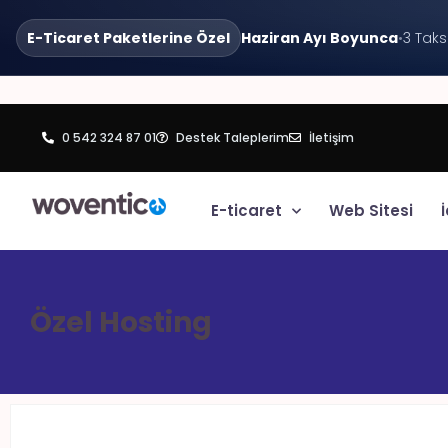
E-Ticaret Paketlerine Özel
Haziran Ayı Boyunca
•
3 Taks
0 542 324 87 01
Destek Taleplerim
İletişim
E-ticaret
Web Sitesi
İ
Özel Hosting