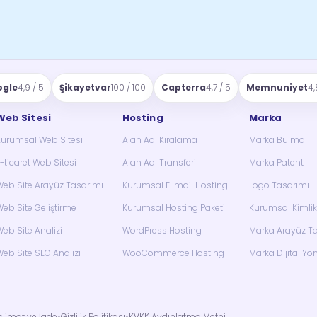
ogle
4,9 / 5
Şikayetvar
100 / 100
Capterra
4,7 / 5
Memnuniyet
4,
Web Sitesi
Hosting
Marka
Kurumsal Web Sitesi
Alan Adı Kiralama
Marka Bulma
-ticaret Web Sitesi
Alan Adı Transferi
Marka Patent
eb Site Arayüz Tasarımı
Kurumsal E-mail Hosting
Logo Tasarımı
eb Site Geliştirme
Kurumsal Hosting Paketi
Kurumsal Kimlik
eb Site Analizi
WordPress Hosting
Marka Arayüz T
eb Site SEO Analizi
WooCommerce Hosting
Marka Dijital Yö
slimat ve İade
•
Gizlilik Politikası
•
KVKK Aydınlatma Metni