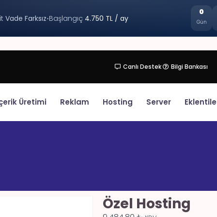
0
it
Vade Farksız
•
Başlangıç
4.750 TL / ay
Gün
Canlı Destek
Bilgi Bankası
çerik Üretimi
Reklam
Hosting
Server
Eklentile
Özel Hosting