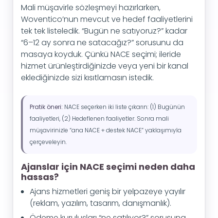
Mali müşavirle sözleşmeyi hazırlarken,
Woventico’nun mevcut ve hedef faaliyetlerini
tek tek listeledik. “Bugün ne satıyoruz?” kadar
“6–12 ay sonra ne satacağız?” sorusunu da
masaya koyduk. Çünkü NACE seçimi; ileride
hizmet ürünleştirdiğinizde veya yeni bir kanal
eklediğinizde sizi kısıtlamasın istedik.
Pratik öneri:
NACE seçerken iki liste çıkarın: (1) Bugünün
faaliyetleri, (2) Hedeflenen faaliyetler. Sonra mali
müşavirinizle “ana NACE + destek NACE” yaklaşımıyla
çerçeveleyin.
Ajanslar için NACE seçimi neden daha
hassas?
Ajans hizmetleri geniş bir yelpazeye yayılır
(reklam, yazılım, tasarım, danışmanlık).
Ödeme kuruluşları “ne satılıyor?” sorusuna