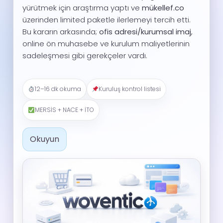
yürütmek için araştırma yaptı ve
mükellef.co
üzerinden limited paketle ilerlemeyi tercih etti.
Bu kararın arkasında;
ofis adresi/kurumsal imaj
,
online ön muhasebe ve kurulum maliyetlerinin
sadeleşmesi gibi gerekçeler vardı.
12–16 dk okuma
Kuruluş kontrol listesi
MERSİS + NACE + İTO
Okuyun