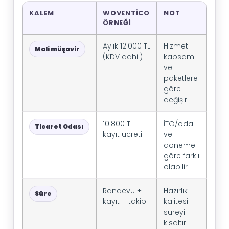
KALEM
WOVENTICO
NOT
ÖRNEĞI
Aylık 12.000 TL
Hizmet
Mali müşavir
(KDV dahil)
kapsamı
ve
paketlere
göre
değişir
10.800 TL
İTO/oda
Ticaret Odası
kayıt ücreti
ve
döneme
göre farklı
olabilir
Randevu +
Hazırlık
Süre
kayıt + takip
kalitesi
süreyi
kısaltır