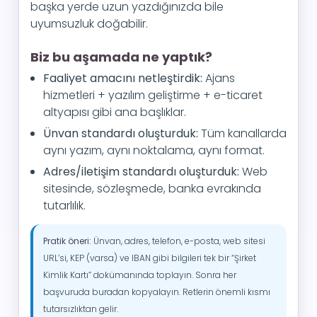
başka yerde uzun yazdığınızda bile
uyumsuzluk doğabilir.
Biz bu aşamada ne yaptık?
Faaliyet amacını netleştirdik:
Ajans
hizmetleri + yazılım geliştirme + e-ticaret
altyapısı gibi ana başlıklar.
Ünvan standardı oluşturduk:
Tüm kanallarda
aynı yazım, aynı noktalama, aynı format.
Adres/iletişim standardı oluşturduk:
Web
sitesinde, sözleşmede, banka evrakında
tutarlılık.
Pratik öneri:
Ünvan, adres, telefon, e-posta, web sitesi
URL’si, KEP (varsa) ve IBAN gibi bilgileri tek bir “Şirket
Kimlik Kartı” dokümanında toplayın. Sonra her
başvuruda buradan kopyalayın. Retlerin önemli kısmı
tutarsızlıktan gelir.