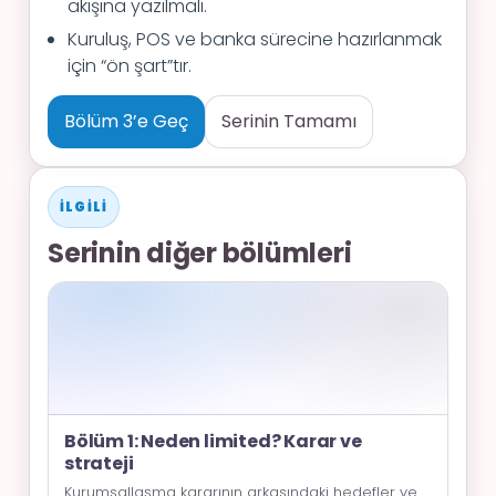
akışına yazılmalı.
Kuruluş, POS ve banka sürecine hazırlanmak
için “ön şart”tır.
Bölüm 3’e Geç
Serinin Tamamı
İLGILI
Serinin diğer bölümleri
Bölüm 1: Neden limited? Karar ve
strateji
Kurumsallaşma kararının arkasındaki hedefler ve