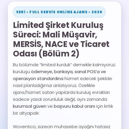
SERI • FULL SERVIS ONLINE AJANS • 2026
Limited Şirket Kuruluş
Süreci: Mali Müşavir,
MERSİS, NACE ve Ticaret
Odası (Bölüm 2)
Bu bölümde “limited kurduk” demekle kalmıyoruz;
kuruluşu
ödemeye, bankaya, sanal POS’a ve
operasyon standardına
hizmet edecek şekilde
nasıl planladığımızı anlatıyoruz. Özellikle
ajans/hizmet satan yapılarda kuruluş evrakları
sadece yasal zorunluluk değil, aynı zamanda
kurumsal güven
ve
başvuru kabul oranı
için kritik
bir altyapıdır.
Woventico, sürecin muhasebe ayağını hatasız