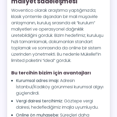
maliyet sadeleşmesi
Woventico olarak araştırma yaptığımızda;
klasik yöntemle dışarıdan bir mali müşavirle
anlaşmanın, kuruluş sırasında ek “kurulum”
maliyetleri ve operasyonel dağınıklık
üretebildiğini gördük. Bizim hedefimiz; kuruluşu
hızlı tamamlamak, dokümanları standart
toplamak ve sonrasında da online bir sistem
üzerinden yönetmekti. Bu nedenle Mükellef’in
limited paketini “ideal” gördük.
Bu tercihin bizim için avantajları
Kurumsal adres imajı:
Adresin
İstanbul/Kadıköy görünmesi kurumsal algıyı
güçlendirdi.
Vergi dairesi tercihimiz:
Göztepe vergi
dairesi, hedeflediğimiz imajla uyumluydu.
Online ön muhasebe:
Süreçleri daha