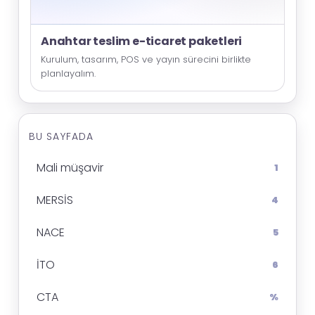
Anahtar teslim e-ticaret paketleri
Kurulum, tasarım, POS ve yayın sürecini birlikte
planlayalım.
BU SAYFADA
Mali müşavir
1
MERSİS
4
NACE
5
İTO
6
CTA
%