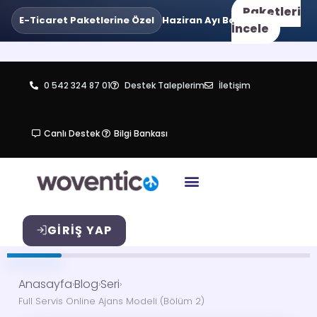
Paketleri
E-Ticaret Paketlerine Özel
Haziran Ayı Boyunca
•
3 Taksit
Va
İncele
0 542 324 87 01
Destek Taleplerim
İletişim
Canlı Destek
Bilgi Bankası
GIRIŞ YAP
Anasayfa
Blog
Seri
›
›
›
Full Servis Online Ajans Modeli (Bölüm 2)