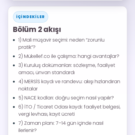
İÇINDEKILER
Bölüm 2 akışı
1) Mali müşavir seçimi: neden “zorunlu
pratik”?
2) Mükellef.co ile çalışma: hangi avantajlar?
3) Kuruluş dokümanları: sözleşme, faaliyet
amacı, ünvan standardı
4) MERSİS kaydı ve randevu: akışı hızlandıran
noktalar
5) NACE kodları: doğru seçim nasıl yapılır?
6) İTO / Ticaret Odası kaydı: faaliyet belgesi,
vergi levhası, kayıt ücreti
7) Zaman planı: 7–14 gün içinde nasıl
ilerlenir?