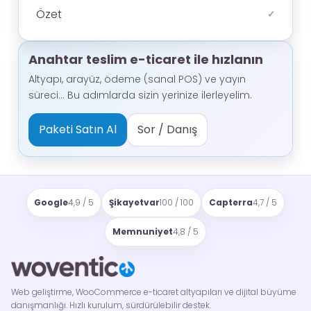
Özet
✓
Anahtar teslim e-ticaret ile hızlanın
Altyapı, arayüz, ödeme (sanal POS) ve yayın
süreci… Bu adımlarda sizin yerinize ilerleyelim.
Paketi Satın Al
Sor / Danış
Google
4,9 / 5
Şikayetvar
100 / 100
Capterra
4,7 / 5
Memnuniyet
4,8 / 5
Web geliştirme, WooCommerce e-ticaret altyapıları ve dijital büyüme
danışmanlığı. Hızlı kurulum, sürdürülebilir destek.