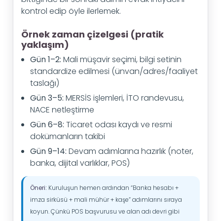
kontrol edip öyle ilerlemek.
Örnek zaman çizelgesi (pratik
yaklaşım)
Gün 1–2:
Mali müşavir seçimi, bilgi setinin
standardize edilmesi (ünvan/adres/faaliyet
taslağı)
Gün 3–5:
MERSİS işlemleri, İTO randevusu,
NACE netleştirme
Gün 6–8:
Ticaret odası kaydı ve resmi
dokümanların takibi
Gün 9–14:
Devam adımlarına hazırlık (noter,
banka, dijital varlıklar, POS)
Öneri:
Kuruluşun hemen ardından “Banka hesabı +
imza sirküsü + mali mühür + kaşe” adımlarını sıraya
koyun. Çünkü POS başvurusu ve alan adı devri gibi