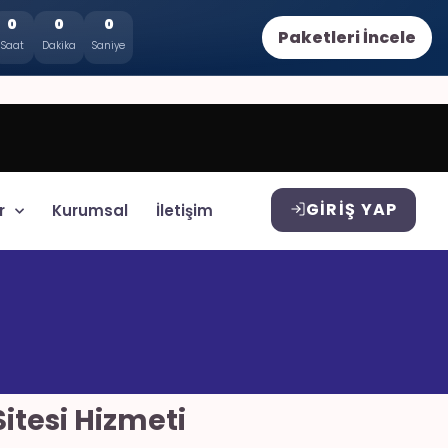
0
0
0
Paketleri İncele
Saat
Dakika
Saniye
GIRIŞ YAP
r
Kurumsal
İletişim
tesi Hizmeti