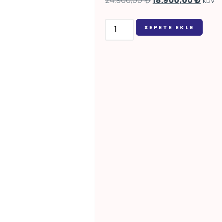
24.900,00
₺
18.900,00
₺
KDV
SEPETE EKLE