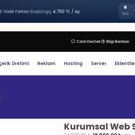
0
it
Vade Farksız
•
Başlangıç
4.750 TL / ay
Gün
Canlı Destek
Bilgi Bankası
çerik Üretimi
Reklam
Hosting
Server
Eklentile
i
Kurumsal Web Si