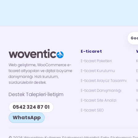
Go
E-ticaret
E-ticaret Paketleri
Web geliştirme, WooCommerce e-
ticaret altyapıları ve dijital büyüme
E-ticaret Kurulumu
E
danışmanlığı. Hızlı kurulum,
E-ticaret Arayüz Tasarımı
W
sürdürülebilir destek.
E-ticaret Danışmanlığı
W
Destek Talepleri
İletişim
•
E-ticaret Site Analizi
W
0542 324 87 01
E-ticaret SEO
W
WhatsApp
©
2026
Woventico
•
Kullanım Sözleşmesi
•
Mesafeli Satış Sözleşmesi
•
Te