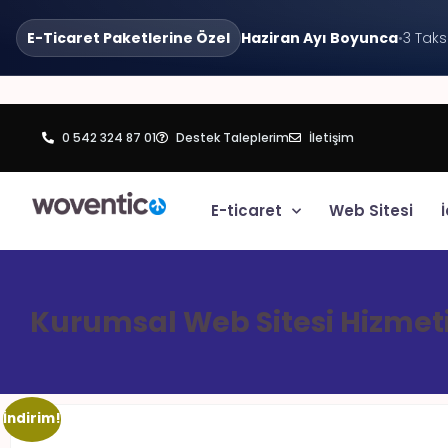
E-Ticaret Paketlerine Özel
Haziran Ayı Boyunca
•
3 Taks
0 542 324 87 01
Destek Taleplerim
İletişim
E-ticaret
Web Sitesi
İ
Kurumsal Web Sitesi Hizmet
İndirim!