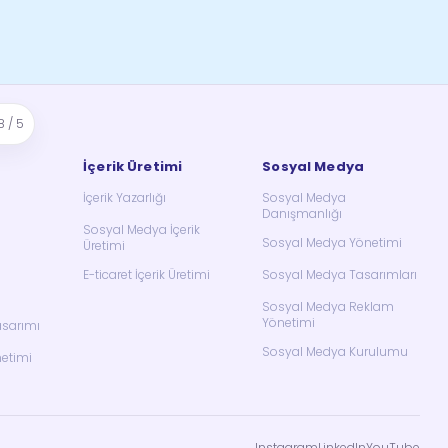
8 / 5
İçerik Üretimi
Sosyal Medya
İçerik Yazarlığı
Sosyal Medya
Danışmanlığı
Sosyal Medya İçerik
Sosyal Medya Yönetimi
Üretimi
E-ticaret İçerik Üretimi
Sosyal Medya Tasarımları
Sosyal Medya Reklam
Yönetimi
asarımı
Sosyal Medya Kurulumu
netimi
Instagram
LinkedIn
YouTube