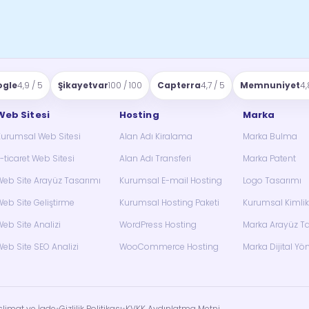
ogle
4,9 / 5
Şikayetvar
100 / 100
Capterra
4,7 / 5
Memnuniyet
4,
Web Sitesi
Hosting
Marka
Kurumsal Web Sitesi
Alan Adı Kiralama
Marka Bulma
-ticaret Web Sitesi
Alan Adı Transferi
Marka Patent
eb Site Arayüz Tasarımı
Kurumsal E-mail Hosting
Logo Tasarımı
eb Site Geliştirme
Kurumsal Hosting Paketi
Kurumsal Kimlik
eb Site Analizi
WordPress Hosting
Marka Arayüz T
eb Site SEO Analizi
WooCommerce Hosting
Marka Dijital Yö
slimat ve İade
•
Gizlilik Politikası
•
KVKK Aydınlatma Metni