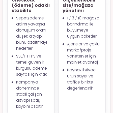
(ödeme) odaklı
site/mağaza
stabilite
yönetimi
Sepet/ödeme
1 / 3 / 10 mağaza
adımı yavaşsa
barındırma ile
dönüşüm oranı
büyümeye
düşer; altyapı
uygun paketler
bunu azaltmayı
Ajanslar ve çoklu
hedefler
marka/proje
SSL/HTTPS ve
yönetenler için
temel güvenlik
maliyet avantajı
kurgusu ödeme
Kaynak ihtiyacı
sayfası için kritik
ürün sayısı ve
Kampanya
trafikle birlikte
döneminde
değerlendirilir
stabil çalışan
altyapı satış
kaybını azaltır