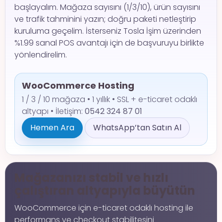
başlayalım. Mağaza sayısını (1/3/10), ürün sayısını
ve trafik tahminini yazın; doğru paketi netleştirip
kuruluma geçelim. İsterseniz Tosla İşim üzerinden
%1.99 sanal POS avantajı için de başvuruyu birlikte
yönlendirelim.
WooCommerce Hosting
1 / 3 / 10 mağaza • 1 yıllık • SSL + e-ticaret odaklı
altyapı • İletişim:
0542 324 87 01
Hemen Ara
WhatsApp’tan Satın Al
Mağazanızı stabil ve hızlı
çalıştıran altyapıyla büyütün
WooCommerce için e-ticaret odaklı hosting ile
performans ve checkout stabilitesini