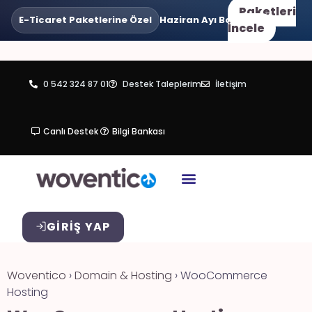
Paketleri
E-Ticaret Paketlerine Özel
Haziran Ayı Boyunca
•
3 Taksit
Va
İncele
0 542 324 87 01
Destek Taleplerim
İletişim
Canlı Destek
Bilgi Bankası
GIRIŞ YAP
Woventico
›
Domain & Hosting
›
WooCommerce
Hosting