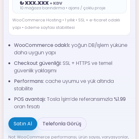
₺ XXX.XXX
+ KDV
10 mağaza barındırma • ajans / çoklu proje
WooCommerce Hosting • 1 yıllık • SSL + e-ticaret odaklı
yapı • ödeme sayfası stabilitesi
WooCommerce odaklı:
yoğun DB/işlem yüküne
daha uygun yapı
Checkout güvenliği:
SSL + HTTPS ve temel
güvenlik yaklaşımı
Performans:
cache uyumu ve yük altında
stabilite
POS avantajı:
Tosla İşim’de referansımızla
%1.99
oran fırsatı
Satın Al
Telefonla Görüş
Not: WooCommerce performansı; ürün sayısı, varyasyonlar,