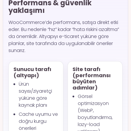
Performans & güvenlik
yaklaşımı
WooCommerce’de performans, satışa direkt etki
eder. Bu nedenle “hız” kadar “hata riskini azaltma”
da önemlidir. Altyapıyı e-ticaret yüküne göre
planlar, site tarafında da uygulanabilir öneriler
sunarız.
Sunucu tarafı
Site tarafı
(altyapı)
(performansı
büyüten
Ürün
adımlar)
sayısı/ziyaretçi
Görsel
yüküne göre
optimizasyon
kaynak planı
(WebP,
Cache uyumu ve
boyutlandırma,
doğru kurgu
lazy-load
önerileri