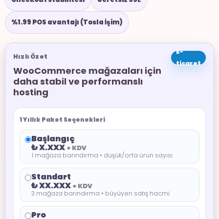
%1.99 POS avantajı (Tosla İşim)
E-
Hızlı Özet
ticaret
WooCommerce mağazaları için
daha stabil ve performanslı
hosting
1 Yıllık Paket Seçenekleri
Başlangıç
₺ X.XXX
+ KDV
1 mağaza barındırma • düşük/orta ürün sayısı
Standart
₺ XX.XXX
+ KDV
3 mağaza barındırma • büyüyen satış hacmi
Pro