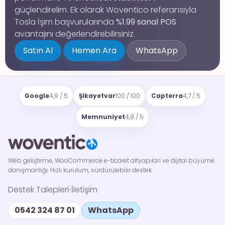
güçlendirelim. Ek olarak Woventico referansıyla
Tosla İşim başvurularında
%1.99 sanal POS
avantajını değerlendirebilirsiniz.
Satın Al
Hemen Ara
WhatsApp
Google
4,9 / 5
Şikayetvar
100 / 100
Capterra
4,7 / 5
Memnuniyet
4,8 / 5
Web geliştirme, WooCommerce e-ticaret altyapıları ve dijital büyüme
danışmanlığı. Hızlı kurulum, sürdürülebilir destek.
Destek Talepleri
İletişim
•
0542 324 87 01
WhatsApp